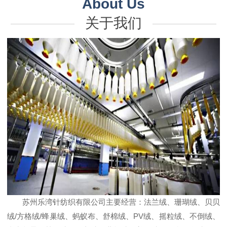
About Us
关于我们
苏州乐湾针纺织有限公司主要经营：法兰绒、珊瑚绒、贝贝
绒/方格绒/蜂巢绒、蚂蚁布、舒棉绒、PV绒、摇粒绒、不倒绒、