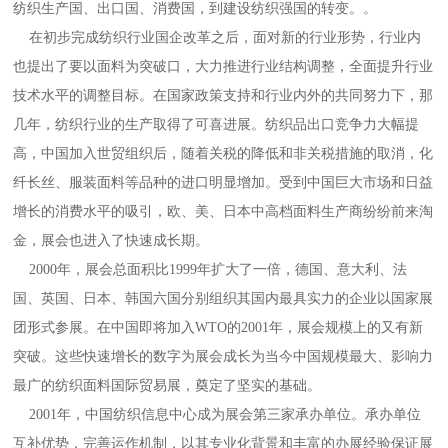
纺织生产国、出口国、消费国，到建设纺织强国的转变。。
在初步完成纺织行业国企改革之后，面对新的行业形势，行业内
也提出了要以面料为突破口，大力推进行业结构调整，全面提升行业
技术水平的调整目标。在国家政策支持和行业内外的共同努力下，那
几年，纺织行业的生产取得了可喜进展。纺织品出口竞争力大幅提
高，中国加入世贸组织后，随着关税的降低和非关税措施的取消，化
纤长丝、服装面料等品种的进口明显增加。受到中国巨大市场和日益
增长的消费水平的吸引，欧、美、日本中高档面料生产商纷纷前来淘
金，展会也进入了快速成长期。
2000年，展会总面积比1999年扩大了一倍，德国、意大利、法
国、英国、日本、韩国六国分别组织其国内最具实力的企业以国家展
团形式参展。在中国即将加入WTO的2001年，展会规模上的又有新
突破。这些快速增长的数字为展会成长为当今中国规模最大、影响力
最广的纺织面料国际贸易展，奠定了坚实的基础。
2001年，中国纺织信息中心成为展会第三家承办单位。承办单位
互补优势，完善运作机制，以其专业化背景和丰富的办展经验保证展