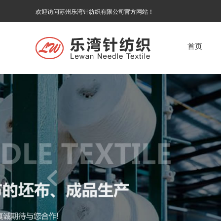
欢迎访问苏州乐湾针纺织有限公司官方网站！
首页