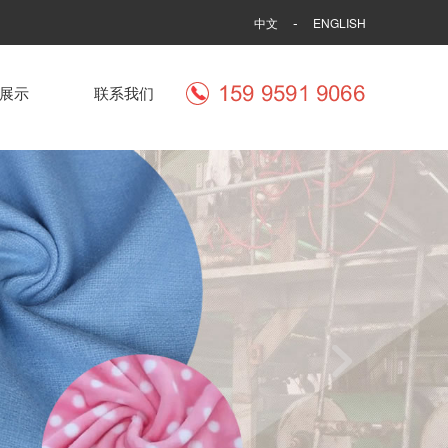
-
中文
ENGLISH
展示
联系我们