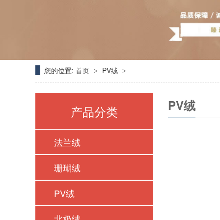
您的位置:
首页
PV绒
>
>
PV绒
产品分类
法兰绒
珊瑚绒
PV绒
北极绒