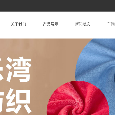
关于我们
产品展示
新闻动态
车间