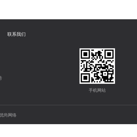
联系我们
号
手机网站
优尚网络